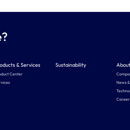
e?
oducts & Services
Sustainability
About
oduct Center
Compan
rvices
News &
Technol
Career