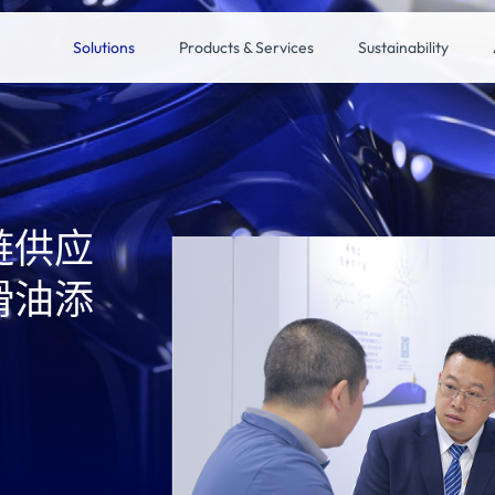
Solutions
Products & Services
Sustainability
链供应
滑油添