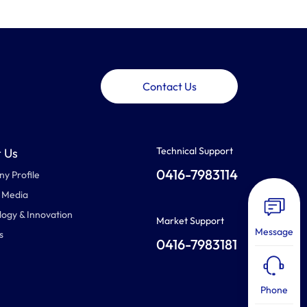
Contact Us
Technical Support
 Us
0416-7983114
y Profile
 Media
ogy & Innovation
Market Support
Message
s
0416-7983181
Phone