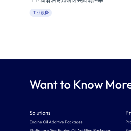
工业润滑油专题研讨会圆满落幕
工业设备
Want to Know Mor
Solutions
Pr
Engine Oil Additive Packages
Pr
Stationary Gas Engine Oil Additive Packages
Se